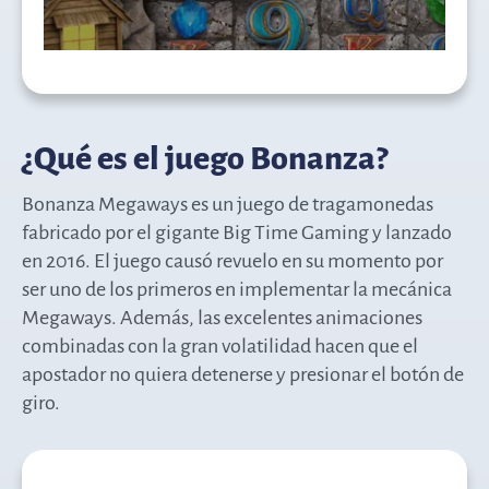
¿Qué es el juego Bonanza?
Bonanza Megaways es un juego de tragamonedas
fabricado por el gigante Big Time Gaming y lanzado
en 2016. El juego causó revuelo en su momento por
ser uno de los primeros en implementar la mecánica
Megaways. Además, las excelentes animaciones
combinadas con la gran volatilidad hacen que el
apostador no quiera detenerse y presionar el botón de
giro.