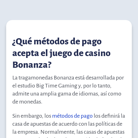
¿Qué métodos de pago
acepta el juego de casino
Bonanza?
La tragamonedas Bonanza está desarrollada por
el estudio Big Time Gaming y, por lo tanto,
admite una amplia gama de idiomas, así como
de monedas.
Sin embargo, los
métodos de pago
los definirá la
casa de apuestas de acuerdo con las políticas de
la empresa. Normalmente, las casas de apuestas