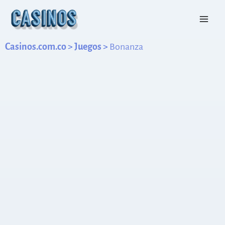
Mai
Ir
Casinos.com.co
>
Juegos
>
Bonanza
Men
al
contenido