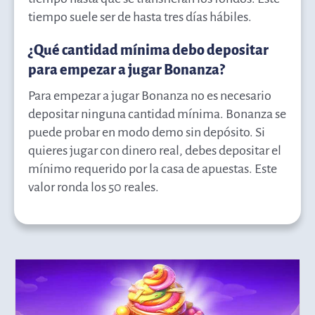
tiempo suele ser de hasta tres días hábiles.
¿Qué cantidad mínima debo depositar
para empezar a jugar Bonanza?
Para empezar a jugar Bonanza no es necesario
depositar ninguna cantidad mínima. Bonanza se
puede probar en modo demo sin depósito. Si
quieres jugar con dinero real, debes depositar el
mínimo requerido por la casa de apuestas. Este
valor ronda los 50 reales.