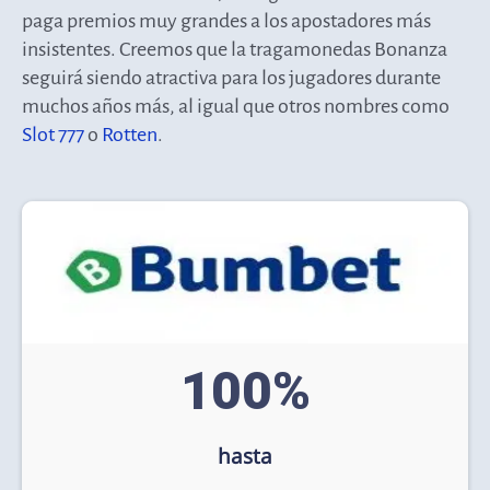
paga premios muy grandes a los apostadores más
insistentes. Creemos que la tragamonedas Bonanza
seguirá siendo atractiva para los jugadores durante
muchos años más, al igual que otros nombres como
Slot 777
o
Rotten
.
100%
hasta