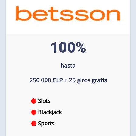
100%
hasta
250 000 CLP + 25 giros gratis
Slots
Blackjack
Sports