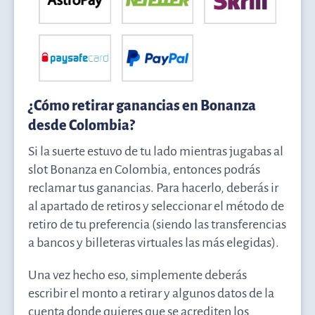
¿Cómo retirar ganancias en Bonanza
desde Colombia?
Si la suerte estuvo de tu lado mientras jugabas al
slot Bonanza en Colombia, entonces podrás
reclamar tus ganancias. Para hacerlo, deberás ir
al apartado de retiros y seleccionar el método de
retiro de tu preferencia (siendo las transferencias
a bancos y billeteras virtuales las más elegidas).
Una vez hecho eso, simplemente deberás
escribir el monto a retirar y algunos datos de la
cuenta donde quieres que se acrediten los