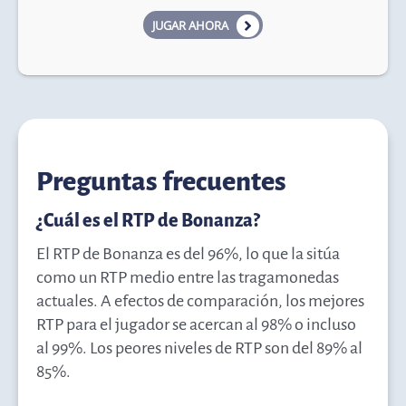
JUGAR AHORA
Preguntas frecuentes
¿Cuál es el RTP de Bonanza?
El RTP de Bonanza es del 96%, lo que la sitúa
como un RTP medio entre las tragamonedas
actuales. A efectos de comparación, los mejores
RTP para el jugador se acercan al 98% o incluso
al 99%. Los peores niveles de RTP son del 89% al
85%.