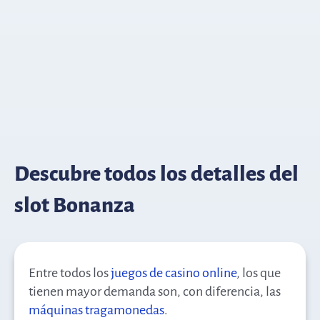
Descubre todos los detalles del
slot Bonanza
Entre todos los
juegos de casino online
, los que
tienen mayor demanda son, con diferencia, las
máquinas tragamonedas
.