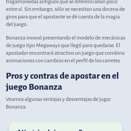
tragamonedas antiguos que se diferenciaban poco
entre sí. Sin embargo, sólo se necesitan una docena de
giros para que el apostante se dé cuenta de la magia
del juego.
Bonanza innovó presentando el modelo de mecánicas
de juego tipo Megaways que llegó para quedarse. El
apostador encontrará atractivo un juego que combina
animaciones con cambios en el perfil de los carretes
Pros y contras de apostar en el
juego Bonanza
Veamos algunas ventajas y desventajas de jugar
Bonanza.