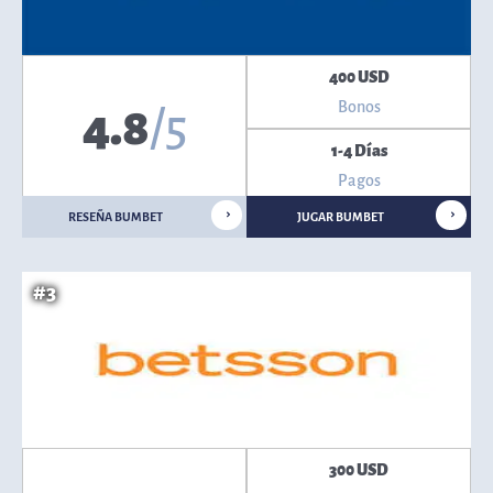
400 USD
Bonos
4.8
/5
1-4 Días
Pagos
RESEÑA BUMBET
JUGAR BUMBET
#3
300 USD