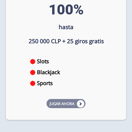
100%
hasta
250 000 CLP + 25 giros gratis
Slots
Blackjack
Sports
JUGAR AHORA