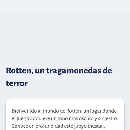
Rotten, un tragamonedas de
terror
Bienvenido al mundo de Rotten, un lugar donde
el juego adquiere un tono más oscuro y siniestro.
Conoce en profundidad este juego inusual,