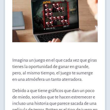
Imagina un juego en el que cada vez que giras
tienes la oportunidad de ganar en grande,
pero, al mismo tiempo, el juego te sumerge
en una atmósfera un tanto aterradora.
Debido a que tiene gráficos que dan un poco
de miedo, sonidos que te hacen estremecer e
incluso una historia que parece sacada de una
película de terror, Rotten es el tipo de juego en