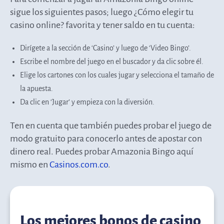
sigue los siguientes pasos; luego ¿Cómo elegir tu
casino online? favorita y tener saldo en tu cuenta:
Dirígete a la sección de ‘Casino’ y luego de ‘Video Bingo’.
Escribe el nombre del juego en el buscador y da clic sobre él.
Elige los cartones con los cuales jugar y selecciona el tamaño de
la apuesta.
Da clic en ‘Jugar’ y empieza con la diversión.
Ten en cuenta que también puedes probar el juego de
modo gratuito para conocerlo antes de apostar con
dinero real. Puedes probar Amazonia Bingo aquí
mismo en
Casinos.com.co
.
Los mejores bonos de casino