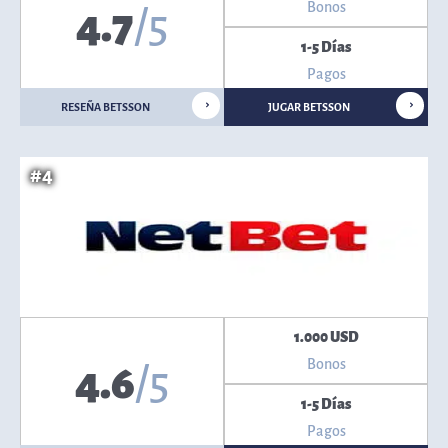
Bonos
4.7
/5
1-5 Días
Pagos
RESEÑA BETSSON
JUGAR BETSSON
#4
1.000 USD
Bonos
4.6
/5
1-5 Días
Pagos