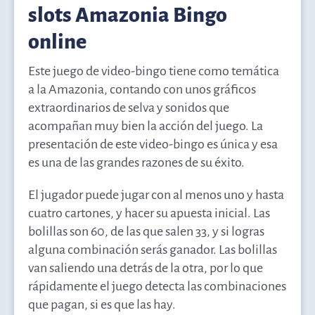
slots Amazonia Bingo
online
Este juego de video-bingo tiene como temática
a la Amazonia, contando con unos gráficos
extraordinarios de selva y sonidos que
acompañan muy bien la acción del juego. La
presentación de este video-bingo es única y esa
es una de las grandes razones de su éxito.
El jugador puede jugar con al menos uno y hasta
cuatro cartones, y hacer su apuesta inicial. Las
bolillas son 60, de las que salen 33, y si logras
alguna combinación serás ganador. Las bolillas
van saliendo una detrás de la otra, por lo que
rápidamente el juego detecta las combinaciones
que pagan, si es que las hay.