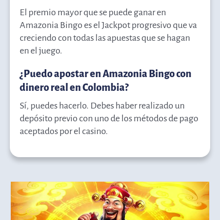
El premio mayor que se puede ganar en
Amazonia Bingo es el Jackpot progresivo que va
creciendo con todas las apuestas que se hagan
en el juego.
¿Puedo apostar en Amazonia Bingo con
dinero real en Colombia?
Sí, puedes hacerlo. Debes haber realizado un
depósito previo con uno de los métodos de pago
aceptados por el casino.