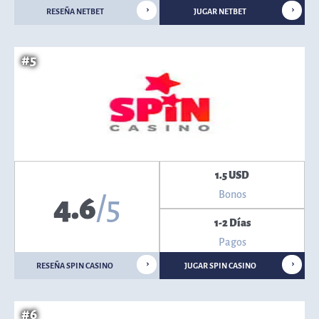
RESEÑA NETBET
JUGAR NETBET
#5
1.5 USD
Bonos
4.6
/5
1-2 Días
Pagos
RESEÑA SPIN CASINO
JUGAR SPIN CASINO
#6