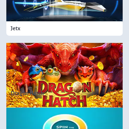
Jetx
Dragon Hatch