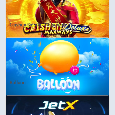
Caishen Deluxe Megaways
Balloon