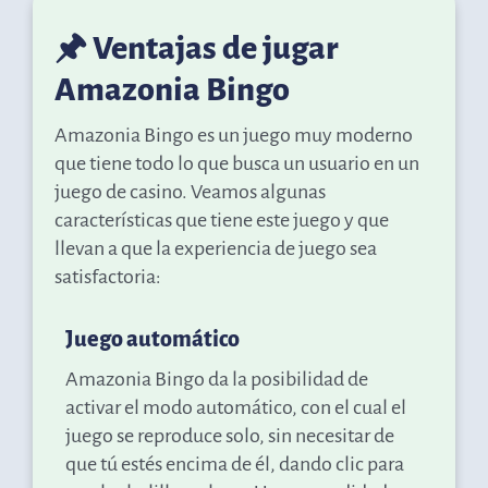
🖈 Ventajas de jugar
Amazonia Bingo
Amazonia Bingo es un juego muy moderno
que tiene todo lo que busca un usuario en un
juego de casino. Veamos algunas
características que tiene este juego y que
llevan a que la experiencia de juego sea
satisfactoria:
Juego automático
Amazonia Bingo da la posibilidad de
activar el modo automático, con el cual el
juego se reproduce solo, sin necesitar de
que tú estés encima de él, dando clic para