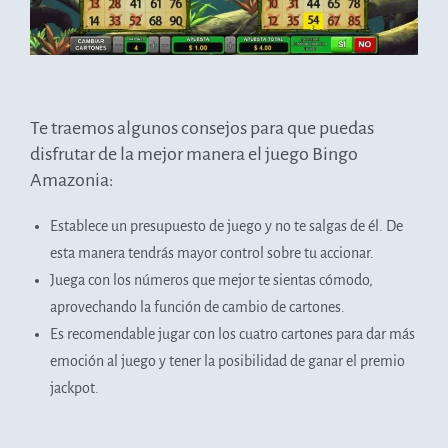
Te traemos algunos consejos para que puedas
disfrutar de la mejor manera el juego Bingo
Amazonia:
Establece un presupuesto de juego y no te salgas de él. De
esta manera tendrás mayor control sobre tu accionar.
Juega con los números que mejor te sientas cómodo,
aprovechando la función de cambio de cartones.
Es recomendable jugar con los cuatro cartones para dar más
emoción al juego y tener la posibilidad de ganar el premio
jackpot.