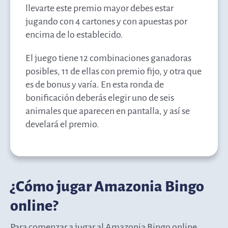
llevarte este premio mayor debes estar
jugando con 4 cartones y con apuestas por
encima de lo establecido.
El juego tiene 12 combinaciones ganadoras
posibles, 11 de ellas con premio fijo, y otra que
es de bonus y varía. En esta ronda de
bonificación deberás elegir uno de seis
animales que aparecen en pantalla, y así se
develará el premio.
¿Cómo jugar Amazonia Bingo
online?
Para comenzar a jugar al Amazonia Bingo online