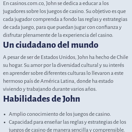
En casinos.com.co, John se dedica a educar a los
jugadores sobre los juegos de casino. Su objetivo es que
cada jugador comprenda a fondo las reglas y estrategias
de cada juego, para que puedan jugar con confianza y
disfrutar plenamente de la experiencia del casino.
Un ciudadano del mundo
A pesar de ser de Estados Unidos, John ha hecho de Chile
su hogar. Su amor por la diversidad cultural y su interés
en aprender sobre diferentes culturas lo llevaron a este
hermoso país de América Latina, donde ha estado
viviendo y trabajando durante varios años.
Habilidades de John
Amplio conocimiento de los juegos de casino.
Capacidad para enseñar las reglas y estrategias de los
juegos de casino de manera sencilla y comprensible.