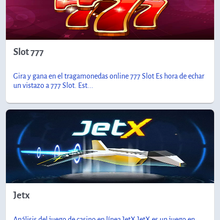
Slot 777
Gira y gana en el tragamonedas online 777 Slot Es hora de echar
un vistazo a 777 Slot. Est...
Jetx
Análisis del juego de casino en línea JetX JetX es un juego en