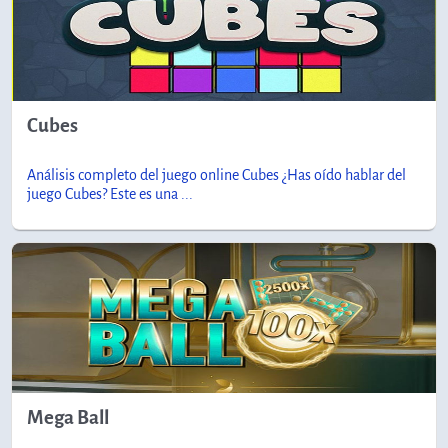
Cubes
Análisis completo del juego online Cubes ¿Has oído hablar del
juego Cubes? Este es una ...
Mega Ball