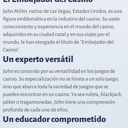
John Miller, nativo de Las Vegas, Estados Unidos, es una
figura emblemática en la industria del casino. Su vasto
conocimiento y experiencia en el mundo del casino,
adquiridos en su ciudad natal y en sus viajes por el
mundo, le han otorgado el título de "Embajador del
Casino".
Un experto versátil
John es conocido por su versatilidad en los juegos de
casino. Su especialización no se limita a un solo juego,
sino que abarca toda la variedad de juegos que se
pueden encontrar en un casino. Ya sea ruleta, blackjack,
póker o tragamonedas, John tiene una comprensión
profunda de cada uno de ellos.
Un educador comprometido