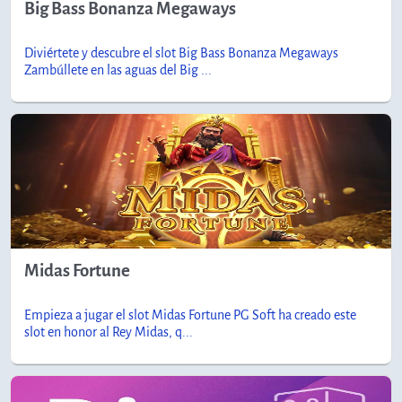
Big Bass Bonanza Megaways
Diviértete y descubre el slot Big Bass Bonanza Megaways
Zambúllete en las aguas del Big ...
Midas Fortune
Empieza a jugar el slot Midas Fortune PG Soft ha creado este
slot en honor al Rey Midas, q...