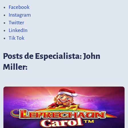
Facebook
Instagram
Twitter
LinkedIn
Tik Tok
Posts de Especialista: John
Miller: